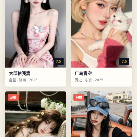
7.5
7.6
大邱信笺篇
广岛青空
喜剧
·
济州
·
2025
历史
·
东京
·
2025
热播
热播