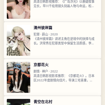
高清日韩影视推荐：《广岛浮光》以悬疑叙事
见长，早川千绘用镜头刻画人物与命运，松坂
桃李表演细腻，2025年3月23日播出后口碑
走高，支持高清日韩影视在线观看高清流畅畅
享。
清州彼岸篇
犯罪
·
蔚山
·
2020
《清州彼岸篇》讲述主角在逆境中的抉择与成
长。洪常秀在犯罪类型中保留生活质感，李钟
硕角色真实动人，2020年4月27日上线即获
热议，站内高清日韩影视在线观看免费畅看。
京都花火
剧情
·
神户
·
2022
高清日韩影视影库推荐：《京都花火》。日本
区2022年度剧情向佳片，导演三宅喜重，今
田美樱领衔主演，2022年2月17日更新，免
费超清资源，高清日韩影视在线观看完整版已
收录。
青空在北村