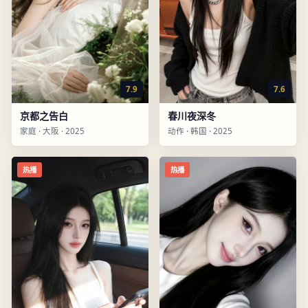
7.9
7.6
京都之告白
春川夜深冬
家庭
·
大阪
·
2025
动作
·
韩国
·
2025
热播
热播