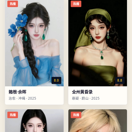
热播
热播
8.0
8.8
箱根·余晖
全州黄昏录
治愈
·
冲绳
·
2025
悬疑
·
蔚山
·
2025
热播
热播