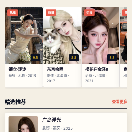
热播
热播
热播
热播
9.5
8.8
8.3
镰仓·迷途
东京余晖
樱花在金泽8
京都
悬疑
·
札幌
·
2019
爱情
·
北海道
·
治愈
·
北海道
·
剧情
2017
2021
精选推荐
查看更多
广岛浮光
悬疑
·
福冈
·
2025