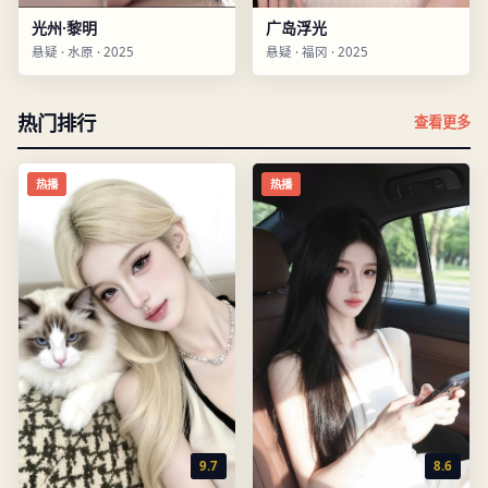
光州·黎明
广岛浮光
悬疑
·
水原
·
2025
悬疑
·
福冈
·
2025
热门排行
查看更多
热播
热播
9.7
8.6