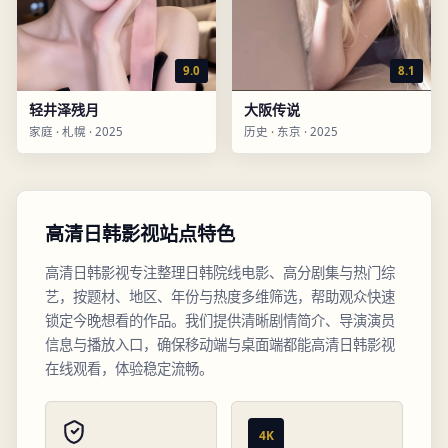
9.0
8.1
轻井泽残月
大阪传说
家庭
·
札幌
·
2025
历史
·
东京
·
2025
高清日韩影视站点特色
高清日韩影视专注整理日韩院线电影、高分剧集与热门综
艺，按题材、地区、年份与热度多维筛选，帮助观众快速
锁定今晚想看的作品。我们提供清晰剧情简介、导演演员
信息与播放入口，确保移动端与桌面端都能高清日韩影视
在线观看，体验稳定流畅。
4K