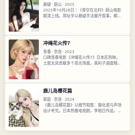
悬疑
·
蔚山
·
2025
2025年10月28日｜《青空在北村》蔚山电影
超清上线。郑址宇以悬疑手法展开叙事，都暻
秀、朴恩斌演技在线，高清日韩影视在线观
看，即开即播流畅不卡顿。
冲绳花火传7
青春
·
奈良
·
2023
口碑青春电影《冲绳花火传7》日本区热映，
土屋太凤贡献多个高光场面，真利子调度精
准，2023年5月9日播出后评分稳定，超清完
整版已上架，高清日韩影视在线观看完整版已
收录。
鹿儿岛樱花篇
家庭
·
奈良
·
2024
《鹿儿岛樱花篇》以细节取胜：服化道与声场
设计考究。日本热推电视剧，李相日作品，高
畑充希、伊藤英明主演，2024年9月28日上
线，高清日韩影视在线观看即点即播。