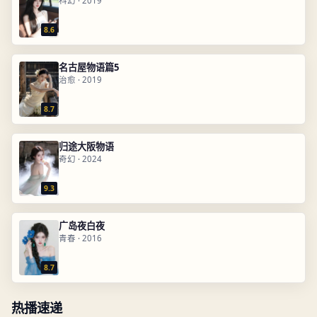
科幻
·
2019
8.6
名古屋物语篇5
治愈
·
2019
8.7
归途大阪物语
奇幻
·
2024
9.3
广岛夜白夜
青春
·
2016
8.7
热播速递