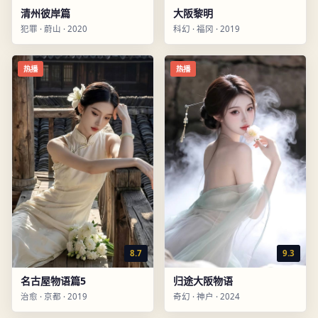
清州彼岸篇
大阪黎明
犯罪
·
蔚山
·
2020
科幻
·
福冈
·
2019
热播
热播
8.7
9.3
名古屋物语篇5
归途大阪物语
治愈
·
京都
·
2019
奇幻
·
神户
·
2024