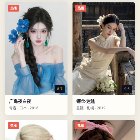
热播
热播
8.7
9.5
广岛夜白夜
镰仓·迷途
青春
·
日本
·
2016
悬疑
·
札幌
·
2019
热播
热播