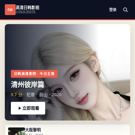
高清日韩影视
登录
FM
日韩高清影院
日韩高清影院
· 今日主推
清州彼岸篇
9.7
分
犯罪
蔚山
2020
立即观看
大阪黎明