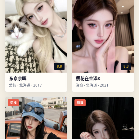
8.8
8.3
东京余晖
樱花在金泽8
爱情
·
北海道
·
2017
治愈
·
北海道
·
2021
热播
热播