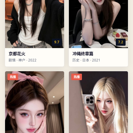
9.7
7.2
京都花火
冲绳终章篇
剧情
·
神户
·
2022
历史
·
日本
·
2021
热播
热播