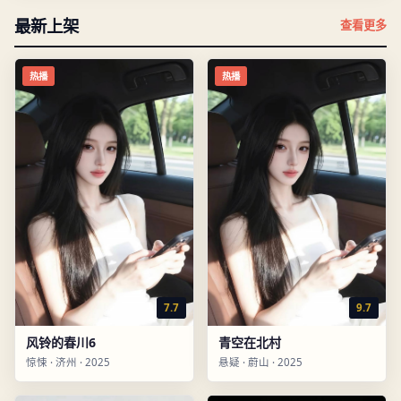
最新上架
查看更多
热播
热播
7.7
9.7
风铃的春川6
青空在北村
惊悚
·
济州
·
2025
悬疑
·
蔚山
·
2025