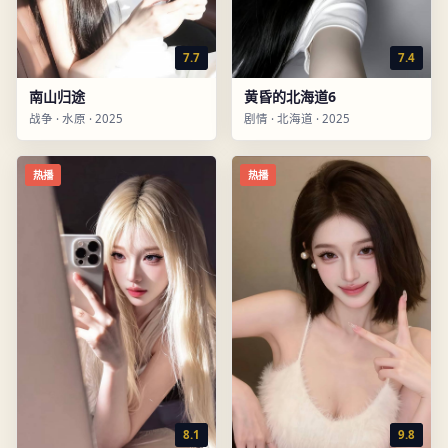
7.7
7.4
南山归途
黄昏的北海道6
战争
·
水原
·
2025
剧情
·
北海道
·
2025
热播
热播
8.1
9.8